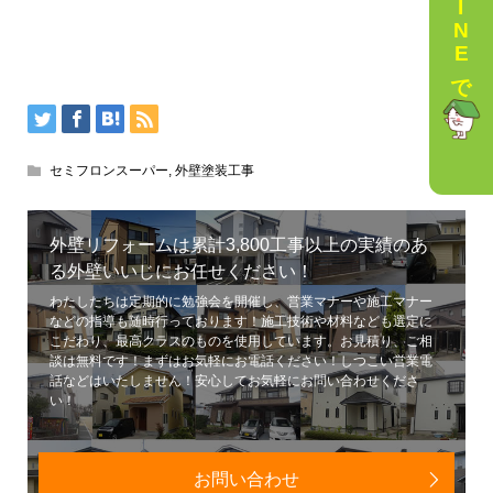
LINEで相談
セミフロンスーパー
,
外壁塗装工事
外壁リフォームは累計3,800工事以上の実績のあ
る外壁いいじにお任せください！
わたしたちは定期的に勉強会を開催し、営業マナーや施工マナー
などの指導も随時行っております！施工技術や材料なども選定に
こだわり、最高クラスのものを使用しています。お見積り、ご相
談は無料です！まずはお気軽にお電話ください！しつこい営業電
話などはいたしません！安心してお気軽にお問い合わせくださ
い！
お問い合わせ