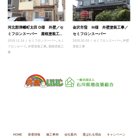
河北郡津幡町太田 O様 外壁／セ
金沢市窪 Ｍ様 外壁塗装工事／
ミフロンスーパー 屋根塗装工...
セミフロンスーパー
2018.11.14
セミフロンスーパー
,
セミ
2020.02.05
セミフロンスーパー
,
外壁
フロンルーフ
,
外壁塗装工事
,
屋根塗装工
塗装工事
事
一般社団法人 石川県増改築組合
〒920-0059 石川県金沢市示野町西76
TEL：076-266-0088
FAX：076-266-0086
HOME
新着情報
施工事例
会社案内
選ばれる理由
キャンペーン