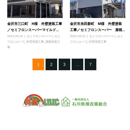
金沢市三口町 H様 外壁塗装工事
金沢市糸田新町 M様 外壁塗装
／セミフロンスーパーマイルド...
工事／セミフロンスーパー 屋根...
2022.06.10
セミフロンスーパー
,
セミ
2022.03.31
セミフロンスーパー
,
セミ
フロンルーフ
,
外壁塗装工事
,
屋根塗装工
フロンルーフ
,
外壁塗装工事
事
1
2
3
…
7
一般社団法人 石川県増改築組合
〒920-0059 石川県金沢市示野町西76
TEL：076-266-0088