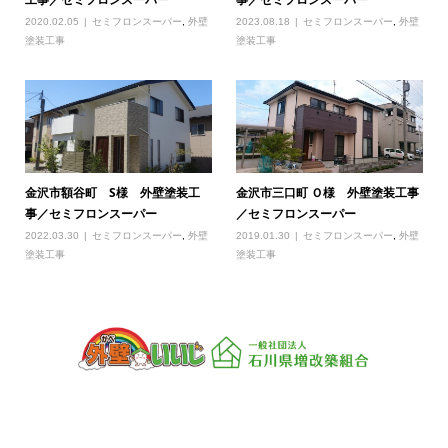
2020.02.05
セミフロンスーパー
,
外壁
2023.08.18
セミフロンスーパー
,
外壁
塗装工事
塗装工事
金沢市額谷町 S様 外壁塗装工
金沢市三口町 Ｏ様 外壁塗装工事
事／セミフロンスーパー
／セミフロンスーパー
2022.03.30
セミフロンスーパー
,
外壁
2019.01.30
セミフロンスーパー
,
外壁
塗装工事
塗装工事
一般社団法人 石川県増改築組合
〒920-0059 石川県金沢市示野町西76
TEL：076-266-0088