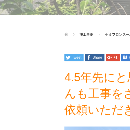
施工事例
セミフロンスー
Tweet
Share
+1
4.5年先
んも工事を
依頼いただ