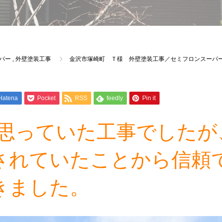
パー
,
外壁塗装工事
金沢市塚崎町 Ｔ様 外壁塗装工事／セミフロンスーパ
Hatena
Pocket
RSS
feedly
Pin it
にと思っていた工事でした
されていたことから信頼
きました。