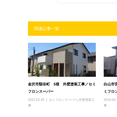
関連記事一覧
金沢市額谷町 S様 外壁塗装工事／セミ
白山市
フロンスーパー
ミフロ
2022.03.30
セミフロンスーパー
,
外壁塗装工
2018.04.
事
事